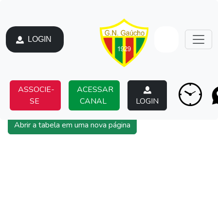
LOGIN
ASSOCIE-
ACESSAR
SE
CANAL
LOGIN
Abrir a tabela em uma nova página