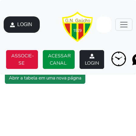
LOGIN
ASSOCIE-
ACESSAR
SE
CANAL
LOGIN
Abrir a tabela em uma nova página